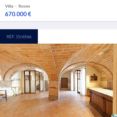
-
Villa
Roses
670.000 €
RÉF. 15/6566